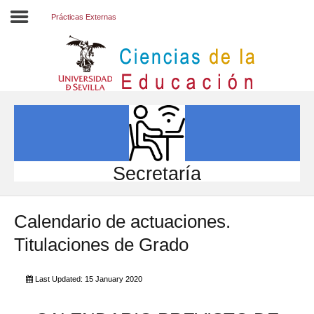
Prácticas Externas
Inicio
EL CENTRO
ESTUDIOS
INVESTIGACIÓN
Secretaría
PARTICIPA
Calendario de actuaciones.
INTERNACIONAL
Titulaciones de Grado
Directorio FCCE
Last Updated: 15 January 2020