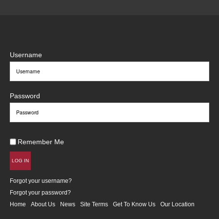
Username
Password
Remember Me
LOG IN
Forgot your username?
Forgot your password?
Home
About Us
News
Site Terms
Get To Know Us
Our Location