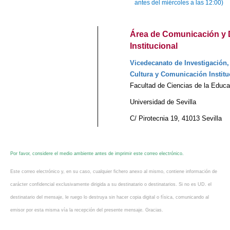
antes del miércoles a las 12:00)
Área de Comunicación y 
Institucional
Vicedecanato de Investigación,
Cultura y Comunicación Institu
Facultad de Ciencias de la Educa
Universidad de Sevilla
C/ Pirotecnia 19, 41013 Sevilla
Por favor, considere el medio ambiente antes de imprimir este correo electrónico.
Este correo electrónico y, en su caso, cualquier fichero anexo al mismo, contiene información de
carácter confidencial exclusivamente dirigida a su destinatario o destinatarios. Si no es UD. el
destinatario del mensaje, le ruego lo destruya sin hacer copia digital o física, comunicando al
emisor por esta misma vía la recepción del presente mensaje. Gracias.