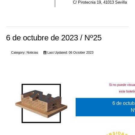
C/ Pirotecnia 19, 41013 Sevilla
6 de octubre de 2023 / Nº25
Category:
Noticias
Last Updated: 06 October 2023
Si no puede visua
este boletí
6 de octub
N