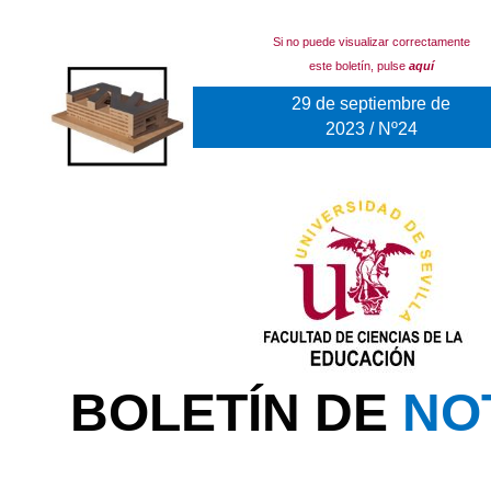
Si no puede visualizar correctamente
este boletín, pulse
aquí
29 de septiembre de
2023 / Nº24
BOLETÍN DE
NO