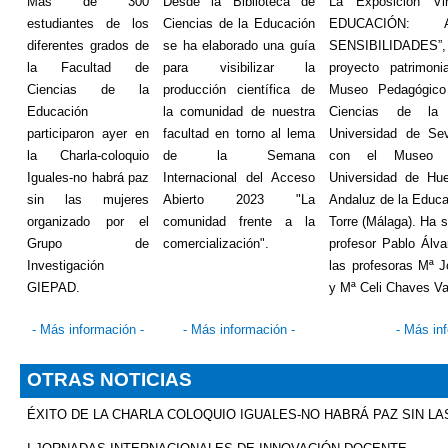
Más de 300
Desde la Biblioteca de
La Exposición V
estudiantes de los
Ciencias de la Educación
EDUCACIÓN: 
diferentes grados de
se ha elaborado una guía
SENSIBILIDADES
la Facultad de
para visibilizar la
proyecto patrimoni
Ciencias de la
producción científica de
Museo Pedagógico
Educación
la comunidad de nuestra
Ciencias de la
participaron ayer en
facultad en torno al lema
Universidad de Sev
la Charla-coloquio
de la Semana
con el Museo P
Iguales-no habrá paz
Internacional del Acceso
Universidad de Hu
sin las mujeres
Abierto 2023 "La
Andaluz de la Educ
organizado por el
comunidad frente a la
Torre (Málaga). Ha 
Grupo de
comercialización".
profesor Pablo Álv
Investigación
las profesoras Mª 
GIEPAD.
y Mª
Celi
Chaves Va
-
Más información
-
-
Más información
-
-
Más in
OTRAS NOTICIAS
ÉXITO DE LA CHARLA COLOQUIO IGUALES-NO HABRÁ PAZ SIN L