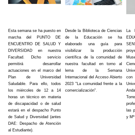
Esta semana se ha puesto en
Desde la Biblioteca de Ciencias
La 
marcha del PUNTO DE
de la Educación se ha
ED
ENCUENTRO DE SALUD Y
elaborado una guía para
SEN
DIVERSIDAD en nuestra
visibilizar la producción
proy
Facultad. Dicho servicio
científica de la comunidad de
Mus
permitirá desarrollar
nuestra facultad en torno al
Cie
actuaciones en el marco del
lema de la Semana
Univ
Plan de Universidad
Internacional del Acceso Abierto
con
Saludable. Para ello, todos
2023 "La comunidad frente a la
Univ
los miércoles de 12 a 14
comercialización".
Anda
horas un técnico en materia
Torr
de discapacidad o de salud
prof
estará en el despacho Punto
las 
de Salud y Diversidad (antes
y M
DAE: Despacho de Atención
al Estudiante).