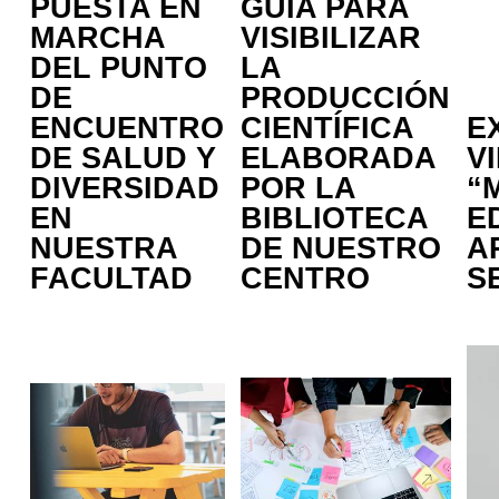
PUESTA EN
GUÍA PARA
MARCHA
VISIBILIZAR
DEL PUNTO
LA
DE
PRODUCCIÓN
ENCUENTRO
CIENTÍFICA
E
DE SALUD Y
ELABORADA
V
DIVERSIDAD
POR LA
“
EN
BIBLIOTECA
E
NUESTRA
DE NUESTRO
A
FACULTAD
CENTRO
S