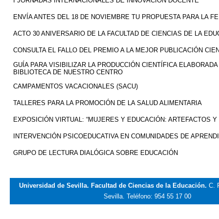
I JORNADAS INTERNACIONALES DE INNOVACIÓN DOCENTE
ENVÍA ANTES DEL 18 DE NOVIEMBRE TU PROPUESTA PARA LA FER
ACTO 30 ANIVERSARIO DE LA FACULTAD DE CIENCIAS DE LA ED
CONSULTA EL FALLO DEL PREMIO A LA MEJOR PUBLICACIÓN CIENT
GUÍA PARA VISIBILIZAR LA PRODUCCIÓN CIENTÍFICA ELABORADA
BIBLIOTECA DE NUESTRO CENTRO
CAMPAMENTOS VACACIONALES (SACU)
TALLERES PARA LA PROMOCIÓN DE LA SALUD ALIMENTARIA
EXPOSICIÓN VIRTUAL: “MUJERES Y EDUCACIÓN: ARTEFACTOS Y 
INTERVENCIÓN PSICOEDUCATIVA EN COMUNIDADES DE APREND
GRUPO DE LECTURA DIALÓGICA SOBRE EDUCACIÓN
Universidad de Sevilla. Facultad de Ciencias de la Educación.
C. 
Sevilla.
Teléfono: 954 55 17 00