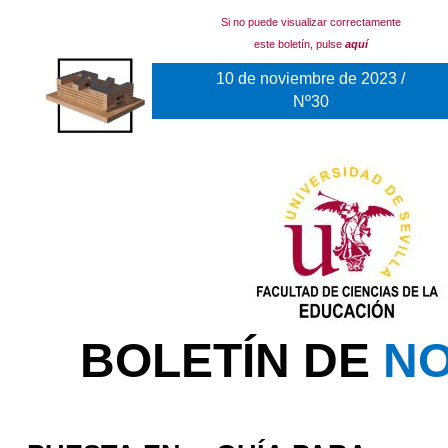
Si no puede visualizar correctamente
este boletín, pulse
aquí
10 de noviembre de 2023 /
Nº30
BOLETÍN DE
NO