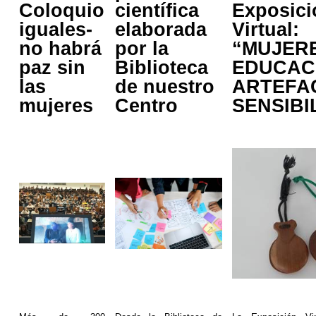
Coloquio
científica
Exposici
iguales-
elaborada
Virtual:
no habrá
por la
“MUJER
paz sin
Biblioteca
EDUCAC
las
de nuestro
ARTEFA
mujeres
Centro
SENSIBI