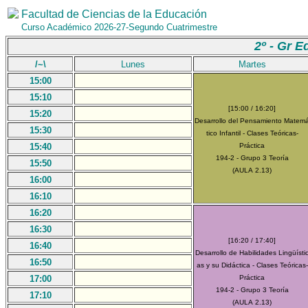
Facultad de Ciencias de la Educación
Curso Académico 2026-27-Segundo Cuatrimestre
2º - Gr E
/~\
Lunes
Martes
15:00
15:10
[15:00 / 16:20]
15:20
Desarrollo del Pensamiento Matem
15:30
tico Infantil - Clases Teóricas-
15:40
Práctica
194-2 - Grupo 3 Teoría
15:50
(AULA 2.13)
16:00
16:10
16:20
16:30
[16:20 / 17:40]
16:40
Desarrollo de Habilidades Lingüísti
16:50
as y su Didáctica - Clases Teóricas-
17:00
Práctica
194-2 - Grupo 3 Teoría
17:10
(AULA 2.13)