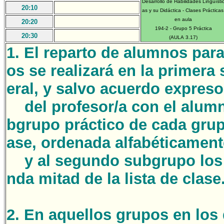
Desarrollo de Habilidades Lingüísti
20:10
as y su Didáctica - Clases Práctica
en aula
20:20
194-2 - Grupo 5 Práctica
20:30
(AULA 3.17)
1. El reparto de alumnos par
os se realizará en la primera
eral, y salvo acuerdo expres
del profesor/a con el alumn
bgrupo práctico de cada grupo
ase, ordenada alfabéticament
y al segundo subgrupo los 
nda mitad de la lista de clase
2. En aquellos grupos en los 