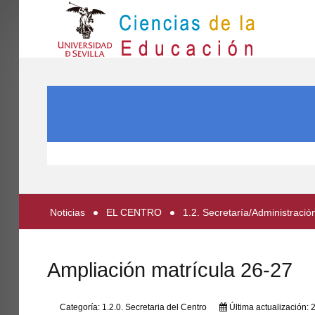
IN
Inicio
BUSCAR...
EL CENTRO
ESTUDIOS
INVESTIGACIÓN
PARTICIPA
Noticias
EL CENTRO
1.2. Secretaría/Administració
INTERNACIONAL
Directorio FCCE
Ampliación matrícula 26-27
Categoría:
1.2.0. Secretaria del Centro
Última actualización: 