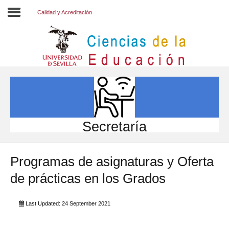
Calidad y Acreditación
Inicio
EL CENTRO
ESTUDIOS
INVESTIGACIÓN
Secretaría
PARTICIPA
Programas de asignaturas y Oferta
INTERNACIONAL
de prácticas en los Grados
Directorio FCCE
Last Updated: 24 September 2021