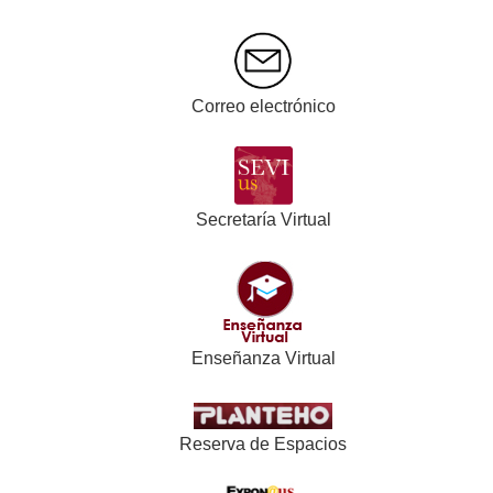
DIDÁCTICA DE LAS MATEMÁTICAS
DIDÁCTICA Y ORGANIZACIÓN EDUCATIVA
EDUCACIÓN ARTÍSTICA
EDUCACIÓN FÍSICA Y DEPORTE
Correo electrónico
ESTADÍSTICA E INVESTIGACIÓN
OPERATIVA
FARMACOLOGÍA, PEDIATRÍA Y RADIOLOGÍA
FILOLOGÍA ALEMANA
Secretaría Virtual
FILOLOGÍA FRANCESA
FILOLOGÍA GRIEGA Y LATINA
FILOLOGÍA INGLESA (LENGUA INGLESA)
FISIOLOGÍA MÉDICA Y BIOFÍSICA
FISIOTERAPIA
Enseñanza Virtual
GEOGRAFÍA HUMANA
HISTORIA ANTIGUA
HISTORIA CONTEMPORÁNEA
Reserva de Espacios
HISTORIA DEL ARTE
LENGUA ESPAÑOLA, LINGÜÍSTICA Y