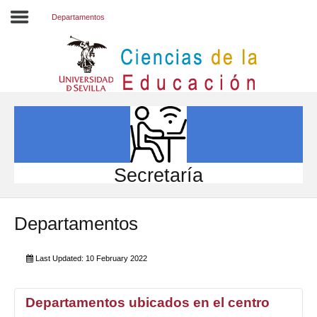
Departamentos
Inicio
EL CENTRO
ESTUDIOS
INVESTIGACIÓN
Secretaría
PARTICIPA
Departamentos
INTERNACIONAL
Directorio FCCE
Last Updated: 10 February 2022
Departamentos ubicados en el centro