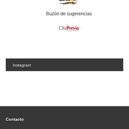
TEORÍA DE LA LITERATURA
LITERATURA ESPAÑOLA E
Buzón de sugerencias
HISPANOAMERICANA
MEDICINA
MEDICINA PREVENTIVA Y SALUD PÚBLICA
METAFÍSICA Y CORRIENTES ACTUALES DE
LA FILOSOFÍA, ÉTICA Y FILOSOFÍA POLÍTICA
MÉTODOS DE INVESTIGACIÓN Y
DIAGNÓSTICO EN EDUCACIÓN
Instagram
MOTRICIDAD HUMANA Y RENDIMIENTO
DEPORTIVO
PERSONALIDAD, EVALUACIÓN Y
TRATAMIENTO PSICOLÓGICOS
PSICOLOGÍA EVOLUTIVA Y DE LA
EDUCACIÓN
PSICOLOGÍA EXPERIMENTAL
PSICOLOGÍA SOCIAL
Contacto
PSIQUIATRÍA