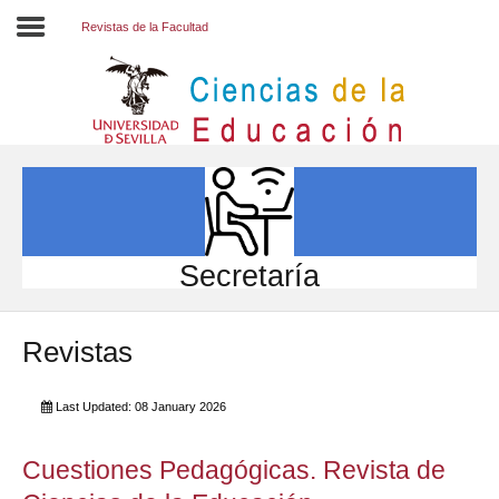
Revistas de la Facultad
Inicio
EL CENTRO
ESTUDIOS
INVESTIGACIÓN
Secretaría
PARTICIPA
Revistas
INTERNACIONAL
Directorio FCCE
Last Updated: 08 January 2026
Cuestiones Pedagógicas. Revista de