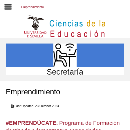
Emprendimiento
Inicio
EL CENTRO
ESTUDIOS
INVESTIGACIÓN
Secretaría
PARTICIPA
Emprendimiento
INTERNACIONAL
Directorio FCCE
Last Updated: 23 October 2024
#EMPRENDÚCATE.
Programa de Formación