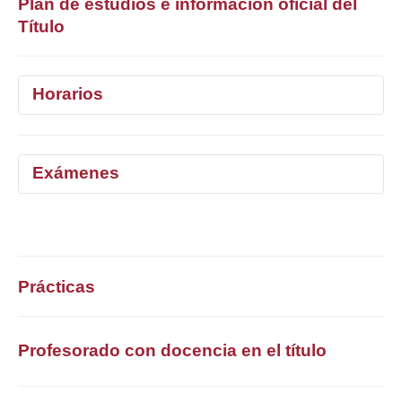
Plan de estudios e información oficial del
Título
Horarios
1°
2°
3°
4°
5°
Exámenes
Selecciona curso
1°
2°
3°
4°
5°
Selecciona curso
Prácticas
Profesorado con docencia en el título