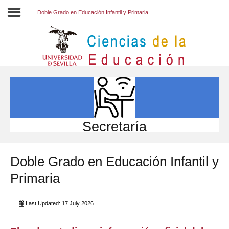
Doble Grado en Educación Infantil y Primaria
Inicio
EL CENTRO
ESTUDIOS
INVESTIGACIÓN
Secretaría
PARTICIPA
Doble Grado en Educación Infantil y
INTERNACIONAL
Primaria
Directorio FCCE
Last Updated: 17 July 2026