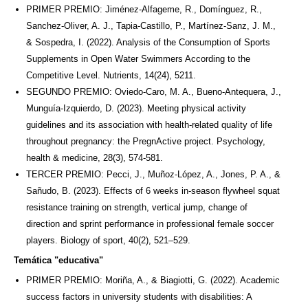
PRIMER PREMIO: Jiménez-Alfageme, R., Domínguez, R.,
Sanchez-Oliver, A. J., Tapia-Castillo, P., Martínez-Sanz, J. M.,
& Sospedra, I. (2022). Analysis of the Consumption of Sports
Supplements in Open Water Swimmers According to the
Competitive Level. Nutrients, 14(24), 5211.
SEGUNDO PREMIO: Oviedo-Caro, M. A., Bueno-Antequera, J.,
Munguía-Izquierdo, D. (2023). Meeting physical activity
guidelines and its association with health-related quality of life
throughout pregnancy: the PregnActive project. Psychology,
health & medicine, 28(3), 574-581.
TERCER PREMIO: Pecci, J., Muñoz-López, A., Jones, P. A., &
Sañudo, B. (2023). Effects of 6 weeks in-season flywheel squat
resistance training on strength, vertical jump, change of
direction and sprint performance in professional female soccer
players. Biology of sport, 40(2), 521–529.
Temática "educativa"
PRIMER PREMIO: Moriña, A., & Biagiotti, G. (2022). Academic
success factors in university students with disabilities: A