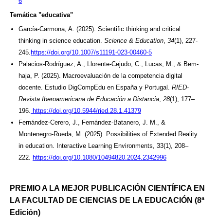
6
Temática "educativa"
García-Carmona, A. (2025). Scientific thinking and critical
thinking in science education.
Science & Education
,
34
(1), 227-
245
.
https://doi.org/10.1007/s11191-023-00460-5
Palacios-Rodríguez, A., Llorente-Cejudo, C., Lucas, M., & Bem-
haja, P. (2025). Macroevaluación de la competencia digital
docente. Estudio DigCompEdu en España y Portugal.
RIED-
Revista Iberoamericana de Educación a Distancia
,
28
(1), 177–
196.
https://doi.org/10.5944/ried.28.1.41379
Fernández-Cerero, J., Fernández-Batanero, J. M., &
Montenegro-Rueda, M. (2025). Possibilities of Extended Reality
in education. Interactive Learning Environments, 33(1), 208–
222.
https://doi.org/10.1080/10494820.2024.2342996
PREMIO A LA MEJOR PUBLICACIÓN CIENTÍFICA EN
LA FACULTAD DE CIENCIAS DE LA EDUCACIÓN (8ª
Edición)