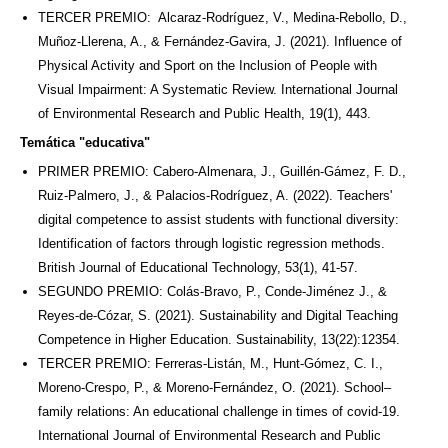
TERCER PREMIO: Alcaraz-Rodríguez, V., Medina-Rebollo, D.,
Muñoz-Llerena, A., & Fernández-Gavira, J. (2021). Influence of
Physical Activity and Sport on the Inclusion of People with
Visual Impairment: A Systematic Review. International Journal
of Environmental Research and Public Health, 19(1), 443.
Temática "educativa"
PRIMER PREMIO: Cabero‐Almenara, J., Guillén‐Gámez, F. D.,
Ruiz‐Palmero, J., & Palacios‐Rodríguez, A. (2022). Teachers'
digital competence to assist students with functional diversity:
Identification of factors through logistic regression methods.
British Journal of Educational Technology, 53(1), 41-57.
SEGUNDO PREMIO: Colás-Bravo, P., Conde-Jiménez J., &
Reyes-de-Cózar, S. (2021). Sustainability and Digital Teaching
Competence in Higher Education. Sustainability, 13(22):12354.
TERCER PREMIO: Ferreras-Listán, M., Hunt-Gómez, C. I.,
Moreno-Crespo, P., & Moreno-Fernández, O. (2021). School–
family relations: An educational challenge in times of covid-19.
International Journal of Environmental Research and Public