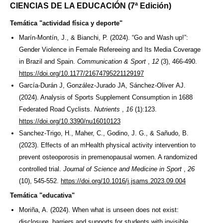
CIENCIAS DE LA EDUCACIÓN (7ª Edición)
Temática "actividad física y deporte"
Marín-Montín, J., & Bianchi, P. (2024). “Go and Wash up!”:
Gender Violence in Female Refereeing and Its Media Coverage
in Brazil and Spain.
Communication & Sport
,
12
(3), 466-490.
https://doi.org/10.1177/21674795221129197
García-Durán J, González-Jurado JA, Sánchez-Oliver AJ.
(2024). Analysis of Sports Supplement Consumption in 1688
Federated Road Cyclists.
Nutrients
,
16
(1):123.
https://doi.org/10.3390/nu16010123
Sanchez-Trigo, H., Maher, C., Godino, J. G., & Sañudo, B.
(2023). Effects of an mHealth physical activity intervention to
prevent osteoporosis in premenopausal women. A randomized
controlled trial.
Journal of Science and Medicine in Sport
,
26
(10), 545-552.
https://doi.org/10.1016/j.jsams.2023.09.004
Temática "educativa"
Moriña, A. (2024). When what is unseen does not exist:
disclosure, barriers and supports for students with invisible