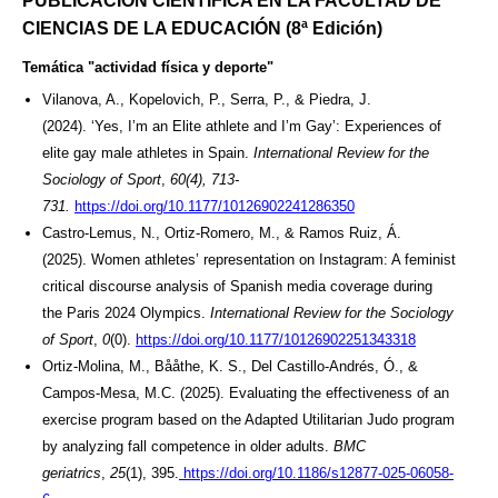
PUBLICACIÓN CIENTÍFICA EN LA FACULTAD DE
CIENCIAS DE LA EDUCACIÓN (8ª Edición)
Temática "actividad física y deporte"
Vilanova, A., Kopelovich, P., Serra, P., & Piedra, J.
(2024). ‘Yes, I’m an Elite athlete and I’m Gay’: Experiences of
elite gay male athletes in Spain.
International Review for the
Sociology of Sport
,
60(4), 713-
731.
https://doi.org/10.1177/10126902241286350
Castro-Lemus, N., Ortiz-Romero, M., & Ramos Ruiz, Á.
(2025). Women athletes’ representation on Instagram: A feminist
critical discourse analysis of Spanish media coverage during
the Paris 2024 Olympics.
International Review for the Sociology
of Sport
,
0
(0).
https://doi.org/10.1177/10126902251343318
Ortiz-Molina, M., Bååthe, K. S., Del Castillo-Andrés, Ó., &
Campos-Mesa, M.C. (2025). Evaluating the effectiveness of an
exercise program based on the Adapted Utilitarian Judo program
by analyzing fall competence in older adults.
BMC
geriatrics
,
25
(1), 395.
https://doi.org/10.1186/s12877-025-06058-