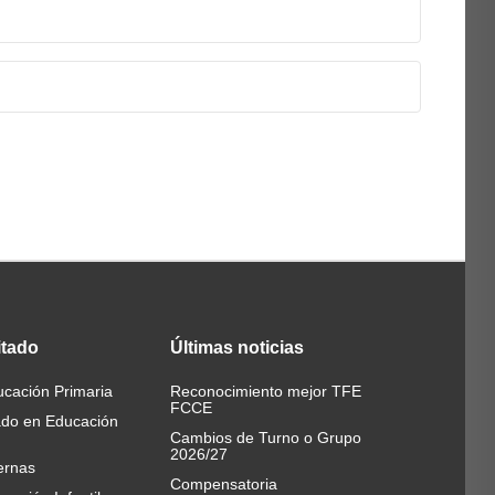
Coordinador/a
e
Paula Marcelo Martínez
rio 5.2, FCCE
Ángela Martín Gutiérrez
rio 5.2, FCCE
Ana Castellano Beltrán
rio 5.2, FCCE
Alejandro Muñoz López
itado
Últimas
noticias
Ponente
cación Primaria
Reconocimiento mejor TFE
FCCE
ado en Educación
Carlos Marcelo García
Cambios de Turno o Grupo
2026/27
ernas
Carlos Marcelo García
Compensatoria