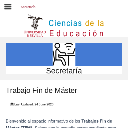
Secretaría
Inicio
EL CENTRO
ESTUDIOS
INVESTIGACIÓN
Secretaría
PARTICIPA
Trabajo Fin de Máster
INTERNACIONAL
Directorio FCCE
Last Updated: 24 June 2026
Bienvenido al espacio informativo de los
Trabajos Fin de
Máster (TFM)
. Selecciona la pestaña correspondiente para