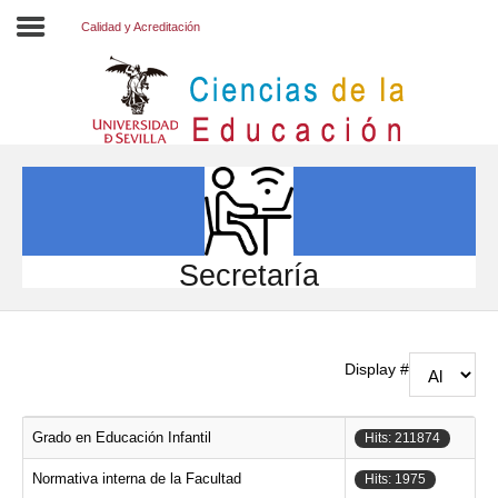
Calidad y Acreditación
Inicio
EL CENTRO
ESTUDIOS
INVESTIGACIÓN
Secretaría
PARTICIPA
INTERNACIONAL
Display #
Directorio FCCE
Grado en Educación Infantil
Hits: 211874
Normativa interna de la Facultad
Hits: 1975