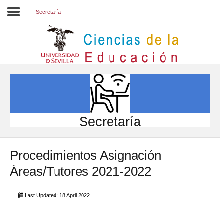
Secretaría
Inicio
EL CENTRO
ESTUDIOS
INVESTIGACIÓN
Secretaría
PARTICIPA
Procedimientos Asignación
INTERNACIONAL
Áreas/Tutores 2021-2022
Directorio FCCE
Last Updated: 18 April 2022