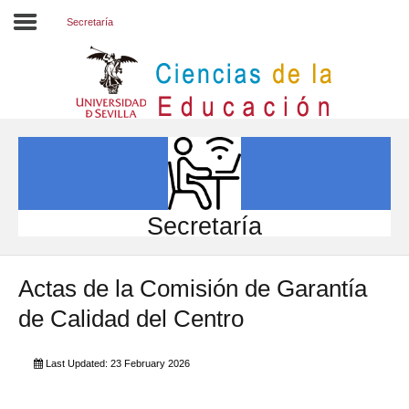
Secretaría
Inicio
EL CENTRO
ESTUDIOS
INVESTIGACIÓN
Secretaría
PARTICIPA
Actas de la Comisión de Garantía
INTERNACIONAL
de Calidad del Centro
Directorio FCCE
Last Updated: 23 February 2026