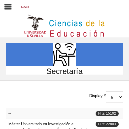
News
Inicio
EL CENTRO
ESTUDIOS
INVESTIGACIÓN
Secretaría
PARTICIPA
INTERNACIONAL
Display #
Directorio FCCE
--
Hits: 15102
Máster Universitario en Investigación e
Hits: 22803