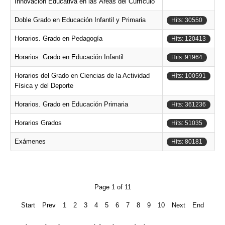
Innovación Educativa en las Áreas del Currículo
Doble Grado en Educación Infantil y Primaria
Hits: 30550
Horarios. Grado en Pedagogía
Hits: 120413
Horarios. Grado en Educación Infantil
Hits: 91964
Horarios del Grado en Ciencias de la Actividad
Hits: 100591
Física y del Deporte
Horarios. Grado en Educación Primaria
Hits: 361236
Horarios Grados
Hits: 51035
Exámenes
Hits: 80181
Page 1 of 11
Start
Prev
1
2
3
4
5
6
7
8
9
10
Next
End