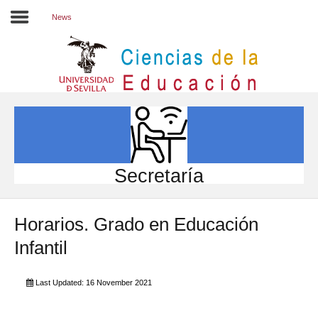
News
Inicio
EL CENTRO
ESTUDIOS
INVESTIGACIÓN
Secretaría
PARTICIPA
Horarios. Grado en Educación
INTERNACIONAL
Infantil
Directorio FCCE
Last Updated: 16 November 2021