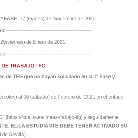
1ª FASE
: 17 (martes) de Noviembre de 2020.
--------------------------------------------------------
) al 29(viernes) de Enero de 2021.
 -------------------------------------------------------
S DE TRABAJO TFG
es de TFG que no hayan solicitado en la 1ª Fase y
ércoles) al 06 (sábado) de Febrero de 2021 en el enlace
G" (
https://fcce.us.es/lineas-trabajo-tfg
) y seguidamente
NTE
: EL/LA ESTUDIANTE DEBE TENER ACTIVADO SU
 de Sevilla).