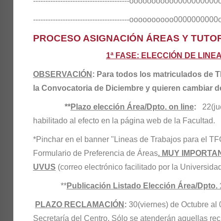
---------------------------------------oooooooooo0000000000ooo
---------------------------------------oooooooooo0000000000ooo
PROCESO ASIGNACIÓN
ÁREAS
Y TUTOR
1ª FASE:
ELECCIÓN DE LINE
OBSERVACIÓN
: Para todos los matriculados de 
la Convocatoria de Diciembre y quieren cambiar d
**
Plazo elección Área/Dpto. on line
:
22(jue
habilitado al efecto en la página web de la Facultad.
*Pinchar en el banner "Lineas de Trabajos para el TF
Formulario de Preferencia de Áreas
. MUY IMPORTA
UVUS
(correo electrónico facilitado por la Universidad
**
Publicación Listado Elección Área/Dpto.
PLAZO RECLAMACIÓN
:
30(viernes) de Octubre al
Secretaría del Centro
. Sólo se atenderán aquellas rec