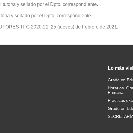
el tutor/a y sellado por el Dpto. correspondiente.
utor/a y sellado por el Dpto. correspondiente.
UTORES TFG 2020-21
: 25 (jueves) de Febrero de 2021.
Lo
más vis
Grado en Edu
Horarios. Gr
Primaria
Prácticas ext
Grado en Edu
SECRETARÍ