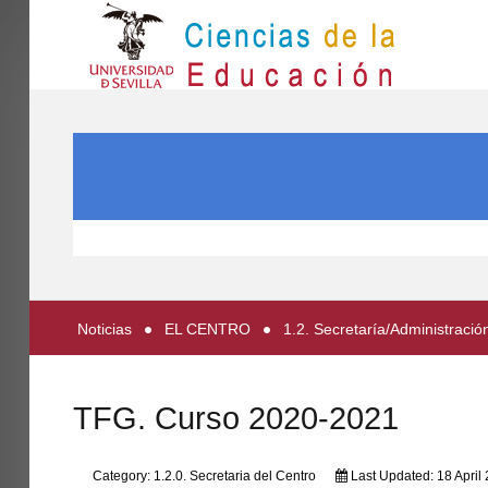
IN
Inicio
SEARCH ...
EL CENTRO
ESTUDIOS
INVESTIGACIÓN
PARTICIPA
Noticias
EL CENTRO
1.2. Secretaría/Administració
INTERNACIONAL
Directorio FCCE
TFG. Curso 2020-2021
Category:
1.2.0. Secretaria del Centro
Last Updated: 18 April