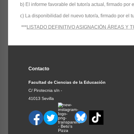
b) El informe favorable del tutor/a actual, firmado por 
c) La disponibilidad del nuevo tutor/a, firmado por el t
***
LISTADO DEFINITIVO ASIGNACIÓN ÁREAS Y T
Contacto
Facultad de Ciencias de la Educación
C/ Pirotecnia s/n -
41013 Sevilla