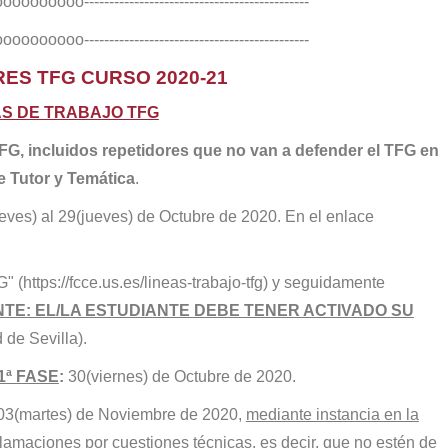
ooooooo---------------------------------------------
ooooooo---------------------------------------------
ES TFG CURSO 2020-21
AS DE TRABAJO TFG
TFG, incluidos repetidores que no van a defender el TFG en
e Tutor y Temática
.
ves) al 29(jueves) de Octubre de 2020. En el enlace
G" (
https://fcce.us.es/lineas-trabajo-tfg
) y seguidamente
NTE: EL/LA ESTUDIANTE DEBE TENER ACTIVADO SU
 de Sevilla).
 1ª FASE
:
30(viernes) de Octubre de 2020.
 03(martes) de Noviembre de 2020,
mediante instancia en la
lamaciones por cuestiones técnicas, es decir, que no estén de