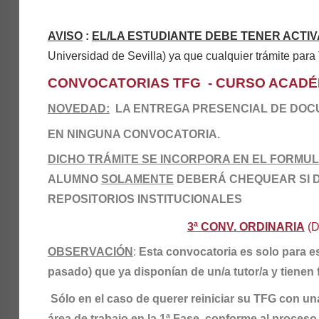
AVISO
:
EL/LA ESTUDIANTE DEBE TENER ACTI
Universidad de Sevilla) ya que cualquier trámite para 
CONVOCATORIAS TFG - CURSO ACADÉM
NOVEDAD:
LA ENTREGA PRESENCIAL DE DOC
EN NINGUNA CONVOCATORIA.
DICHO TRÁMITE SE INCORPORA EN EL FORMUL
ALUMNO
SOLAMENTE
DEBERÁ CHEQUEAR SI DA
REPOSITORIOS INSTITUCIONALES
3ª CONV. ORDINARIA
(D
OBSERVACIÓN
:
Esta convocatoria es solo para e
pasado) que ya disponían de un/a tutor/a y tienen 
Sólo en el caso de querer reiniciar su TFG con una
área de trabajo en la 1ª Fase, conforme al proces