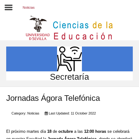
Noticias
Inicio
EL CENTRO
ESTUDIOS
INVESTIGACIÓN
Secretaría
PARTICIPA
Jornadas Ágora Telefónica
INTERNACIONAL
Directorio FCCE
Category:
Noticias
Last Updated: 11 October 2022
El próximo martes día
18
de
octubre
a las
12:00 horas
se celebrará
en nuestra Facultad la
Jornada Ágora Telefónica
, donde se abordará