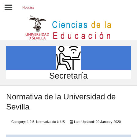
Noticias
Inicio
EL CENTRO
ESTUDIOS
INVESTIGACIÓN
Secretaría
PARTICIPA
Normativa de la Universidad de
INTERNACIONAL
Sevilla
Directorio FCCE
Category:
1.2.5. Normativa de la US
Last Updated: 29 January 2020