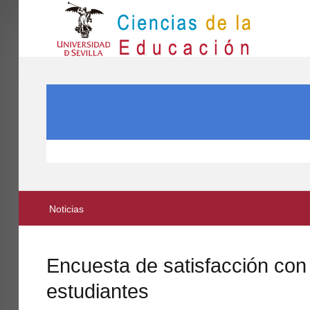
IN
Inicio
SEARCH ...
EL CENTRO
ESTUDIOS
INVESTIGACIÓN
PARTICIPA
Noticias
INTERNACIONAL
Directorio FCCE
Encuesta de satisfacción con 
estudiantes