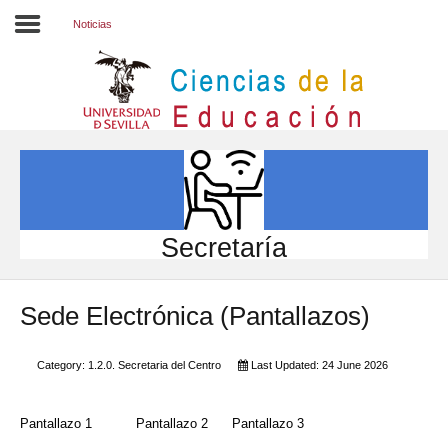
Noticias
Inicio
EL CENTRO
ESTUDIOS
INVESTIGACIÓN
Secretaría
PARTICIPA
Sede Electrónica (Pantallazos)
INTERNACIONAL
Directorio FCCE
Category:
1.2.0. Secretaria del Centro
Last Updated: 24 June 2026
Pantallazo 1
Pantallazo 2
Pantallazo 3