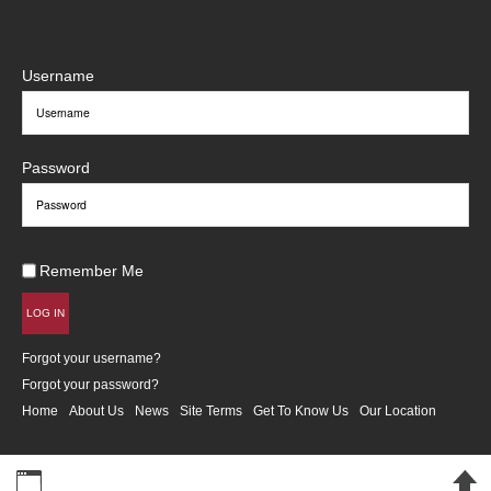
Username
Password
Remember Me
LOG IN
Forgot your username?
Forgot your password?
Home
About Us
News
Site Terms
Get To Know Us
Our Location
Desktop Version