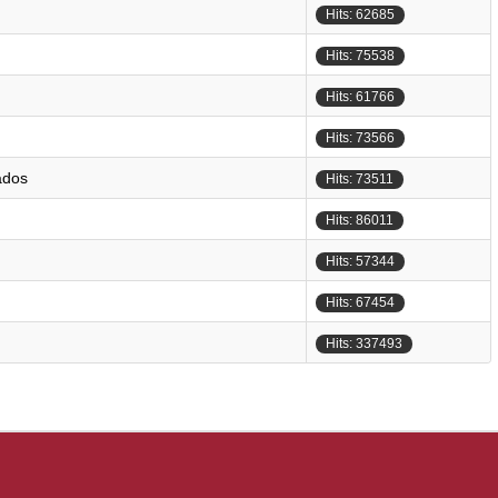
Hits: 62685
Hits: 75538
Hits: 61766
Hits: 73566
ados
Hits: 73511
Hits: 86011
Hits: 57344
Hits: 67454
Hits: 337493