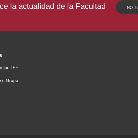
e la actualidad de la Facultad
NOTI
s
mejor TFE
o o Grupo