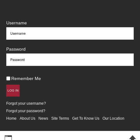
Username
Password
Remember Me
LOG IN
Forgot your username?
Forgot your password?
Home
About Us
News
Site Terms
Get To Know Us
Our Location
Desktop Version