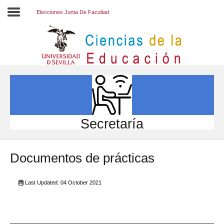
Elecciones Junta De Facultad
Inicio
EL CENTRO
ESTUDIOS
INVESTIGACIÓN
Secretaría
PARTICIPA
Documentos de prácticas
INTERNACIONAL
Directorio FCCE
Last Updated: 04 October 2021