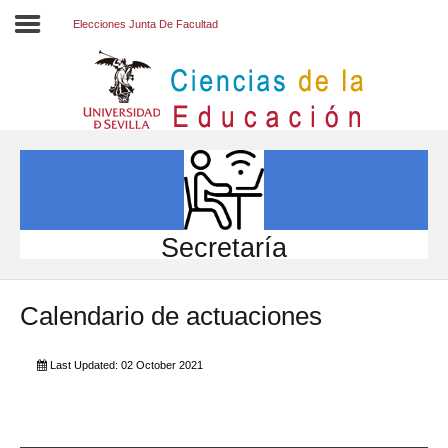
Elecciones Junta De Facultad
Inicio
EL CENTRO
ESTUDIOS
INVESTIGACIÓN
Secretaría
PARTICIPA
Calendario de actuaciones
INTERNACIONAL
Directorio FCCE
Last Updated: 02 October 2021