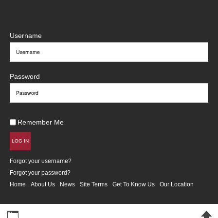
Username
Password
Remember Me
LOG IN
Forgot your username?
Forgot your password?
Home
About Us
News
Site Terms
Get To Know Us
Our Location
Desktop Version