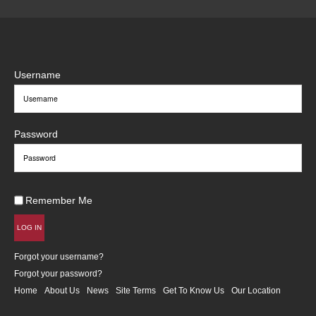
Username
Password
Remember Me
LOG IN
Forgot your username?
Forgot your password?
Home
About Us
News
Site Terms
Get To Know Us
Our Location