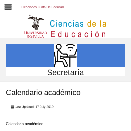
Elecciones Junta De Facultad
Inicio
EL CENTRO
ESTUDIOS
INVESTIGACIÓN
Secretaría
PARTICIPA
Calendario académico
INTERNACIONAL
Directorio FCCE
Last Updated: 17 July 2019
Calendario académico