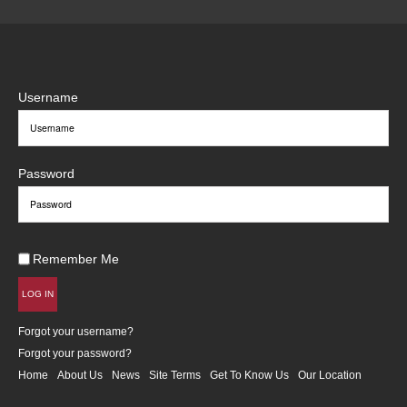
Username
Password
Remember Me
LOG IN
Forgot your username?
Forgot your password?
Home
About Us
News
Site Terms
Get To Know Us
Our Location