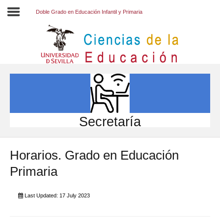
Doble Grado en Educación Infantil y Primaria
Inicio
EL CENTRO
ESTUDIOS
INVESTIGACIÓN
Secretaría
PARTICIPA
Horarios. Grado en Educación
INTERNACIONAL
Primaria
Directorio FCCE
Last Updated: 17 July 2023