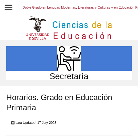
Doble Grado en Lenguas Modernas, Literaturas y Culturas y en Educación P
Inicio
EL CENTRO
ESTUDIOS
INVESTIGACIÓN
Secretaría
PARTICIPA
Horarios. Grado en Educación
INTERNACIONAL
Primaria
Directorio FCCE
Last Updated: 17 July 2023