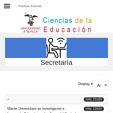
Prácticas Externas
Inicio
EL CENTRO
ESTUDIOS
INVESTIGACIÓN
Secretaría
PARTICIPA
INTERNACIONAL
Display #
Directorio FCCE
--
Hits: 15189
Máster Universitario en Investigación e
Hits: 22834