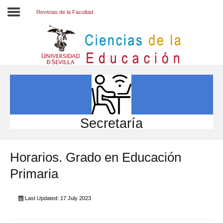
Revistas de la Facultad
Inicio
EL CENTRO
ESTUDIOS
INVESTIGACIÓN
Secretaría
PARTICIPA
Horarios. Grado en Educación
INTERNACIONAL
Primaria
Directorio FCCE
Last Updated: 17 July 2023