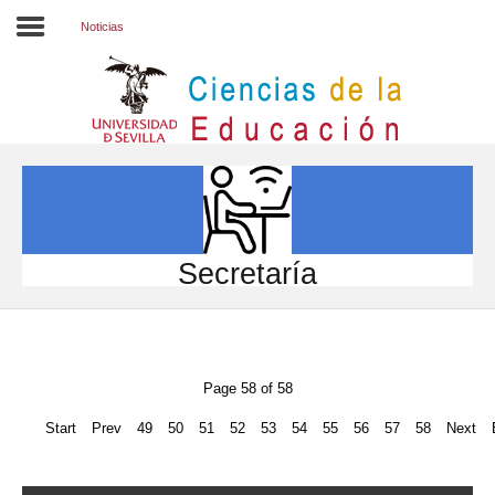
Noticias
Inicio
EL CENTRO
ESTUDIOS
INVESTIGACIÓN
Secretaría
PARTICIPA
INTERNACIONAL
Page 58 of 58
Directorio FCCE
Start
Prev
49
50
51
52
53
54
55
56
57
58
Next