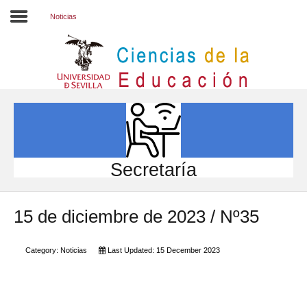
Noticias
Inicio
EL CENTRO
ESTUDIOS
INVESTIGACIÓN
Secretaría
PARTICIPA
15 de diciembre de 2023 / Nº35
INTERNACIONAL
Directorio FCCE
Category:
Noticias
Last Updated: 15 December 2023