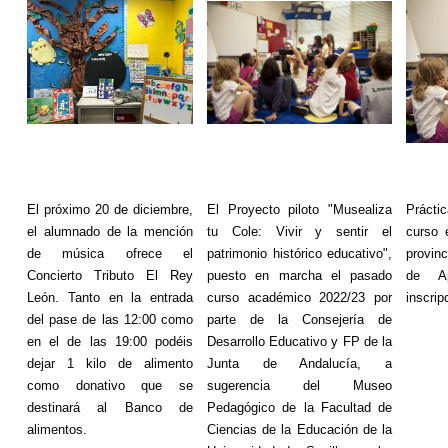
El próximo 20 de diciembre,
El Proyecto piloto "
Musealiza
Prácti
el alumnado de la mención
tu Cole: Vivir y sentir el
curso 
de música ofrece el
patrimonio histórico educativo",
provin
Concierto Tributo El Rey
puesto en marcha el pasado
de Ap
León. Tanto en la entrada
curso académico 2022/23 por
inscrip
del pase de las 12:00 como
parte de la Consejería de
en el de las 19:00 podéis
Desarrollo Educativo y FP de la
dejar 1 kilo de alimento
Junta de Andalucía, a
como donativo que se
sugerencia del Museo
destinará al Banco de
Pedagógico de la Facultad de
alimentos.
Ciencias de la Educación de la