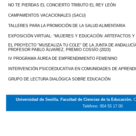
NO TE PIERDAS EL CONCIERTO TRIBUTO EL REY LEÓN
CAMPAMENTOS VACACIONALES (SACU)
TALLERES PARA LA PROMOCIÓN DE LA SALUD ALIMENTARIA
EXPOSICIÓN VIRTUAL: “MUJERES Y EDUCACIÓN: ARTEFACTOS Y 
EL PROYECTO "MUSEALIZA TU COLE" DE LA JUNTA DE ANDALUC
PROFESOR PABLO ÁLVAREZ, PREMIO COSSÍO (2023)
IV PROGRAMA ÁUREA DE EMPRENDIMIENTO FEMENINO
INTERVENCIÓN PSICOEDUCATIVA EN COMUNIDADES DE APREND
GRUPO DE LECTURA DIALÓGICA SOBRE EDUCACIÓN
Universidad de Sevilla. Facultad de Ciencias de la Educación.
C
Teléfono: 954 55 17 00