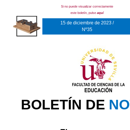
Si no puede visualizar correctamente
este boletín, pulse
aquí
15 de diciembre de 2023 /
Nº35
BOLETÍN DE
NO