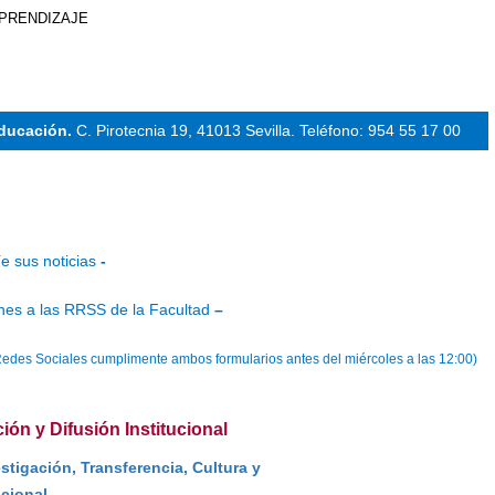
APRENDIZAJE
Educación.
C. Pirotecnia 19, 41013 Sevilla.
Teléfono: 954 55 17 00
e sus noticias
-
nes a las RRSS de la Facultad
–
as Redes Sociales cumplimente ambos formularios antes del miércoles a las 12:00)
ón y Difusión Institucional
tigación, Transferencia, Cultura y
cional