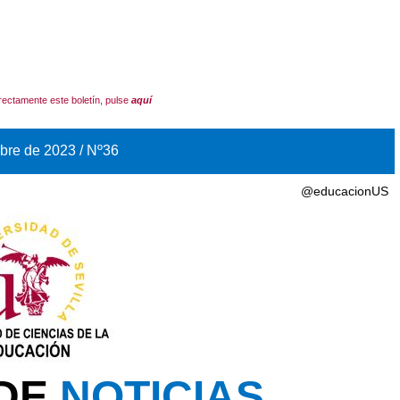
rrectamente este boletín, pulse
aquí
bre de 2023 / Nº36
@educacionUS
 DE
NOTICIAS