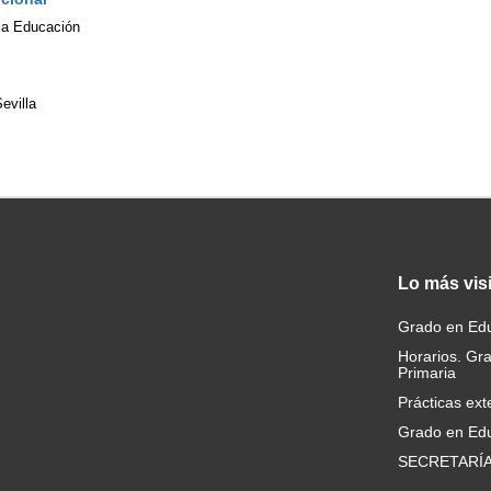
 la Educación
evilla
Lo
más vis
Grado en Edu
Horarios. Gr
Primaria
Prácticas ext
Grado en Edu
SECRETARÍ