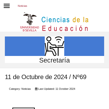
Noticias
Inicio
EL CENTRO
ESTUDIOS
INVESTIGACIÓN
Secretaría
PARTICIPA
11 de Octubre de 2024 / Nº69
INTERNACIONAL
Directorio FCCE
Category:
Noticias
Last Updated: 11 October 2024