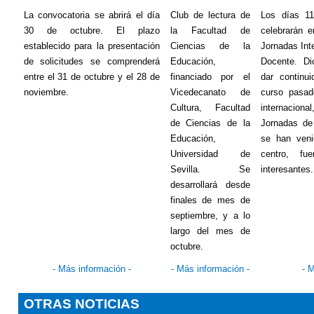
La convocatoria se abrirá el día
Club de lectura de
Los días 1
30 de octubre. El plazo
la Facultad de
celebrarán e
establecido para la presentación
Ciencias de la
Jornadas Int
de solicitudes se comprenderá
Educación,
Docente. Di
entre el 31 de octubre y el 28 de
financiado por el
dar continu
noviembre.
Vicedecanato de
curso pasad
Cultura, Facultad
internacio
de Ciencias de la
Jornadas de
Educación,
se han veni
Universidad de
centro, fu
Sevilla. Se
interesantes.
desarrollará desde
finales de mes de
septiembre, y a lo
largo del mes de
octubre.
- Más información -
- Más información -
- 
OTRAS NOTICIAS