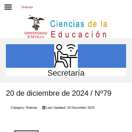
Noticias
Inicio
EL CENTRO
ESTUDIOS
INVESTIGACIÓN
Secretaría
PARTICIPA
20 de diciembre de 2024 / Nº79
INTERNACIONAL
Directorio FCCE
Category:
Noticias
Last Updated: 20 December 2024