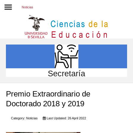
Noticias
Inicio
EL CENTRO
ESTUDIOS
INVESTIGACIÓN
Secretaría
PARTICIPA
Premio Extraordinario de
INTERNACIONAL
Doctorado 2018 y 2019
Directorio FCCE
Category:
Noticias
Last Updated: 26 April 2022