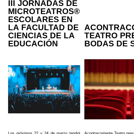
III JORNADAS DE
MICROTEATROS®
ESCOLARES EN
LA FACULTAD DE
ACONTRAC
CIENCIAS DE LA
TEATRO PR
EDUCACIÓN
BODAS DE 
Los próximos 22 y 24 de marzo tendrá
Acontracorriente
Teatro pres