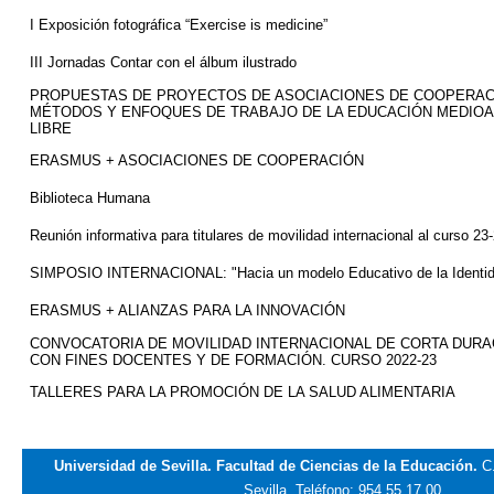
I Exposición fotográfica “
Exercise
is
medicine”
III Jornadas Contar con el álbum ilustrado
PROPUESTAS DE PROYECTOS DE ASOCIACIONES DE COOPERAC
MÉTODOS Y ENFOQUES DE TRABAJO DE LA EDUCACIÓN MEDIOAM
LIBRE
ERASMUS + ASOCIACIONES DE COOPERACIÓN
Biblioteca Humana
Reunión informativa para titulares de movilidad internacional al curso 23
SIMPOSIO INTERNACIONAL: "Hacia un modelo Educativo de la Identi
ERASMUS + ALIANZAS PARA LA INNOVACIÓN
CONVOCATORIA DE MOVILIDAD INTERNACIONAL DE CORTA DURAC
CON FINES DOCENTES Y DE FORMACIÓN. CURSO 2022-23
TALLERES PARA LA PROMOCIÓN DE LA SALUD ALIMENTARIA
Universidad de Sevilla. Facultad de Ciencias de la Educación.
C
Sevilla.
Teléfono: 954 55 17 00