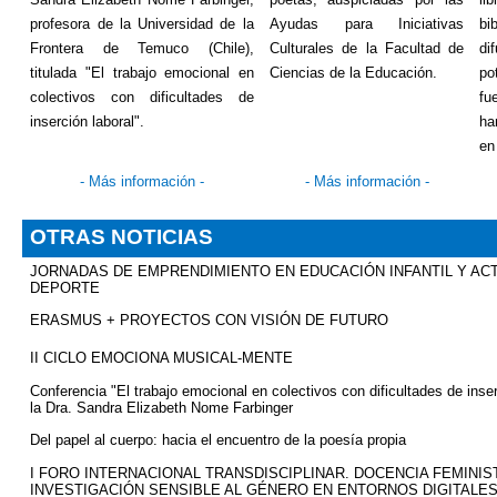
profesora de la Universidad de la
Ayudas para Iniciativas
bi
Frontera de Temuco (Chile),
Culturales de la Facultad de
d
titulada "El trabajo emocional en
Ciencias de la Educación.
po
colectivos con dificultades de
fu
inserción laboral".
ha
en
-
Más información
-
-
Más información
-
OTRAS NOTICIAS
JORNADAS DE EMPRENDIMIENTO EN EDUCACIÓN INFANTIL Y ACTI
DEPORTE
ERASMUS + PROYECTOS CON VISIÓN DE FUTURO
II CICLO EMOCIONA MUSICAL-MENTE
Conferencia "El trabajo emocional en colectivos con dificultades de inser
la Dra. Sandra Elizabeth
Nome
Farbinger
Del papel al cuerpo: hacia el encuentro de la poesía propia
I FORO INTERNACIONAL TRANSDISCIPLINAR. DOCENCIA FEMINIS
INVESTIGACIÓN SENSIBLE AL GÉNERO EN ENTORNOS DIGITALE