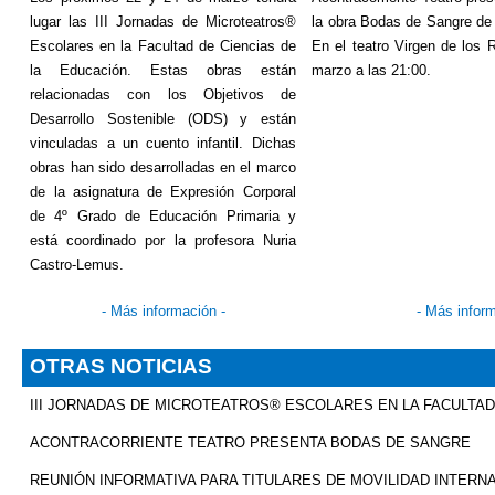
lugar las III Jornadas de
Microteatros
®
la obra Bodas de Sangre de 
Escolares en la Facultad de Ciencias de
En el teatro Virgen de los 
la Educación. Estas obras están
marzo a las 21:00.
relacionadas con los Objetivos de
Desarrollo Sostenible (ODS) y están
vinculadas a un cuento infantil. Dichas
obras han sido desarrolladas en el marco
de la asignatura de Expresión Corporal
de 4º Grado de Educación Primaria y
está coordinado por la profesora Nuria
Castro-Lemus.
-
Más información
-
-
Más infor
OTRAS NOTICIAS
III JORNADAS DE MICROTEATROS® ESCOLARES EN LA FACULTAD
ACONTRACORRIENTE TEATRO PRESENTA BODAS DE SANGRE
REUNIÓN INFORMATIVA PARA TITULARES DE MOVILIDAD INTERNA