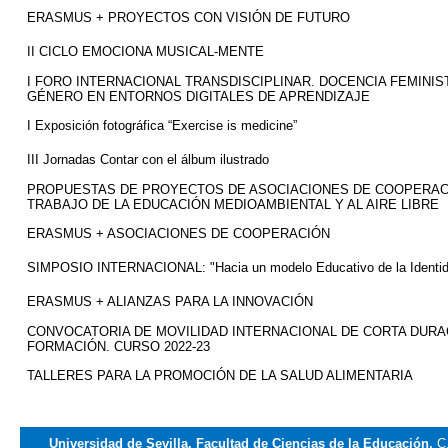
ERASMUS + PROYECTOS CON VISIÓN DE FUTURO
II CICLO EMOCIONA MUSICAL-MENTE
I FORO INTERNACIONAL TRANSDISCIPLINAR. DOCENCIA FEMINIS
GÉNERO EN ENTORNOS DIGITALES DE APRENDIZAJE
I Exposición fotográfica “
Exercise
is
medicine”
III Jornadas Contar con el álbum ilustrado
PROPUESTAS DE PROYECTOS DE ASOCIACIONES DE COOPERAC
TRABAJO DE LA EDUCACIÓN MEDIOAMBIENTAL Y AL AIRE LIBRE
ERASMUS + ASOCIACIONES DE COOPERACIÓN
SIMPOSIO INTERNACIONAL: "Hacia un modelo Educativo de la Identi
ERASMUS + ALIANZAS PARA LA INNOVACIÓN
CONVOCATORIA DE MOVILIDAD INTERNACIONAL DE CORTA DURAC
FORMACIÓN. CURSO 2022-23
TALLERES PARA LA PROMOCIÓN DE LA SALUD ALIMENTARIA
Universidad de Sevilla. Facultad de Ciencias de la Educación.
C