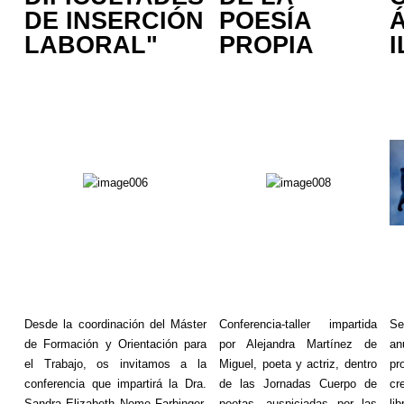
DE INSERCIÓN
POESÍA
LABORAL"
PROPIA
Desde la coordinación del Máster
Conferencia-taller impartida
Se
de Formación y Orientación para
por Alejandra Martínez de
an
el Trabajo, os invitamos a la
Miguel, poeta y actriz, dentro
pr
conferencia que impartirá la Dra.
de las Jornadas Cuerpo de
cr
Sandra Elizabeth
Nome
Farbinger
,
poetas, auspiciadas por las
li