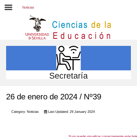
Noticias
Inicio
EL CENTRO
ESTUDIOS
INVESTIGACIÓN
Secretaría
PARTICIPA
26 de enero de 2024 / Nº39
INTERNACIONAL
Directorio FCCE
Category:
Noticias
Last Updated: 29 January 2024
Si no puede visualizar correctamente este bole