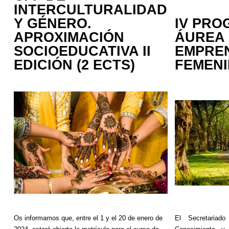
INTERCULTURALIDAD
Y GÉNERO.
IV PR
APROXIMACIÓN
ÁUREA
SOCIOEDUCATIVA II
EMPRE
EDICIÓN (2 ECTS)
FEMEN
Os informamos que, entre el 1 y el 20 de enero de
El Secretariado