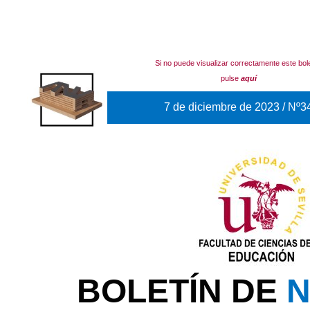
Si no puede visualizar correctamente este bole
pulse
aquí
7 de diciembre de 2023 / Nº3
BOLETÍN DE
N