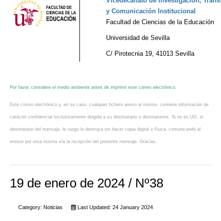
Vicedecanato de Investigación, Transf
y Comunicación Institucional
Facultad de Ciencias de la Educación
Universidad de Sevilla
C/ Pirotecnia 19, 41013 Sevilla
Por favor, considere el medio ambiente antes de imprimir este correo electrónico.
Este correo electrónico y, en su caso, cualquier fichero anexo al mismo, contiene información de
carácter confidencial exclusivamente dirigida a su destinatario o destinatarios. Si no es UD. el
destinatario del mensaje, le ruego lo destruya sin hacer copia digital o física, comunicando al
emisor por esta misma vía la recepción del presente mensaje. Gracias.
19 de enero de 2024 / Nº38
Category:
Noticias
Last Updated: 24 January 2024