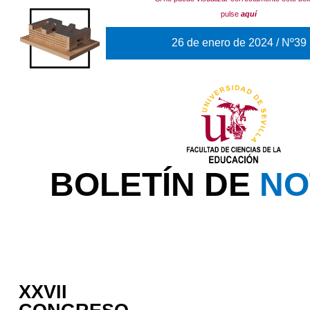
pulse
aquí
26 de enero de 2024 / Nº39
BOLETÍN DE
NO
XXVII