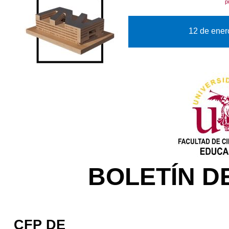
p
12 de ener
BOLETÍN D
CFP DE