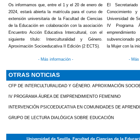
Os informamos que, entre el 1 y el 20 de enero de
El Secretariado
2024, estará abierta la matrícula para el curso de
Conocimiento y
extensión universitaria de la Facultad de Ciencias
Universidad de Se
de la Educación en colaboración con la asociación
IV Programa Á
Encuentro Acción Educativa Intercultural, con el
emprendimien
siguiente título: Interculturalidad y Género.
subvencionado por
Aproximación Socioeducativa II Edición (2 ECTS).
la Mujer con la i
-
Más información
-
-
Más 
OTRAS NOTICIAS
CFP DE INTERCULTURALIDAD Y GÉNERO. APROXIMACIÓN SOCIOEDU
IV PROGRAMA ÁUREA DE EMPRENDIMIENTO FEMENINO
INTERVENCIÓN PSICOEDUCATIVA EN COMUNIDADES DE APREND
GRUPO DE LECTURA DIALÓGICA SOBRE EDUCACIÓN
Universidad de Sevilla. Facultad de Ciencias de la Educac