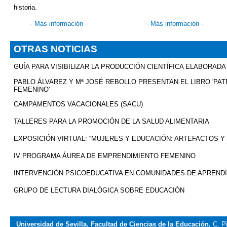
historia.
-
Más información
-
-
Más información
-
OTRAS NOTICIAS
GUÍA PARA VISIBILIZAR LA PRODUCCIÓN CIENTÍFICA ELABORAD
PABLO ÁLVAREZ Y
Mª
JOSÉ REBOLLO PRESENTAN EL LIBRO 'PAT
FEMENINO'
CAMPAMENTOS VACACIONALES (SACU)
TALLERES PARA LA PROMOCIÓN DE LA SALUD ALIMENTARIA
EXPOSICIÓN VIRTUAL: “MUJERES Y EDUCACIÓN: ARTEFACTOS Y 
IV PROGRAMA ÁUREA DE EMPRENDIMIENTO FEMENINO
INTERVENCIÓN PSICOEDUCATIVA EN COMUNIDADES DE APREND
GRUPO DE LECTURA DIALÓGICA SOBRE EDUCACIÓN
Universidad de Sevilla. Facultad de Ciencias de la Educación.
C. P