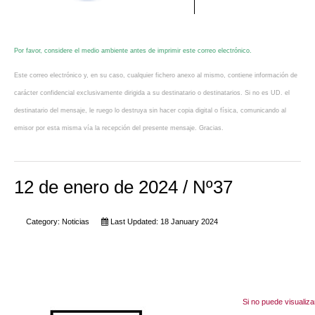
Por favor, considere el medio ambiente antes de imprimir este correo electrónico.
Este correo electrónico y, en su caso, cualquier fichero anexo al mismo, contiene información de
carácter confidencial exclusivamente dirigida a su destinatario o destinatarios. Si no es UD. el
destinatario del mensaje, le ruego lo destruya sin hacer copia digital o física, comunicando al
emisor por esta misma vía la recepción del presente mensaje. Gracias.
12 de enero de 2024 / Nº37
Category:
Noticias
Last Updated: 18 January 2024
Si no puede visualiza