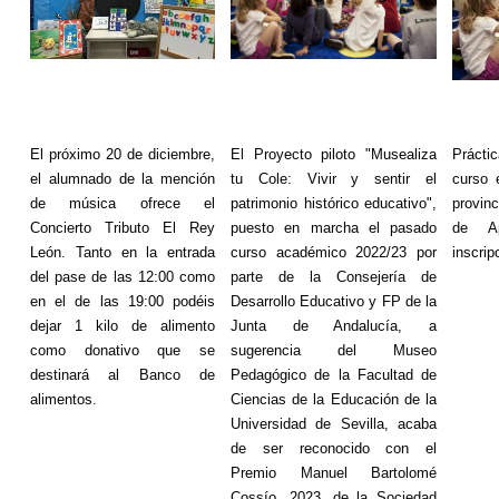
El próximo 20 de diciembre,
El Proyecto piloto "
Musealiza
Prácti
el alumnado de la mención
tu Cole: Vivir y sentir el
curso 
de música ofrece el
patrimonio histórico educativo",
provin
Concierto Tributo El Rey
puesto en marcha el pasado
de Ap
León. Tanto en la entrada
curso académico 2022/23 por
inscrip
del pase de las 12:00 como
parte de la Consejería de
en el de las 19:00 podéis
Desarrollo Educativo y FP de la
dejar 1 kilo de alimento
Junta de Andalucía, a
como donativo que se
sugerencia del Museo
destinará al Banco de
Pedagógico de la Facultad de
alimentos.
Ciencias de la Educación de la
Universidad de Sevilla, acaba
de ser reconocido con el
Premio Manuel Bartolomé
Cossío, 2023, de la Sociedad