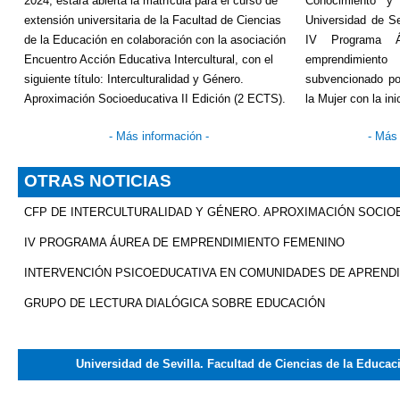
2024, estará abierta la matrícula para el curso de
Conocimiento y
extensión universitaria de la Facultad de Ciencias
Universidad de Se
de la Educación en colaboración con la asociación
IV Programa Á
Encuentro Acción Educativa Intercultural, con el
emprendimien
siguiente título: Interculturalidad y Género.
subvencionado por
Aproximación Socioeducativa II Edición (2 ECTS).
la Mujer con la i
-
Más información
-
-
Más 
OTRAS NOTICIAS
CFP DE INTERCULTURALIDAD Y GÉNERO. APROXIMACIÓN SOCIOEDU
IV PROGRAMA ÁUREA DE EMPRENDIMIENTO FEMENINO
INTERVENCIÓN PSICOEDUCATIVA EN COMUNIDADES DE APREND
GRUPO DE LECTURA DIALÓGICA SOBRE EDUCACIÓN
Universidad de Sevilla. Facultad de Ciencias de la Educac