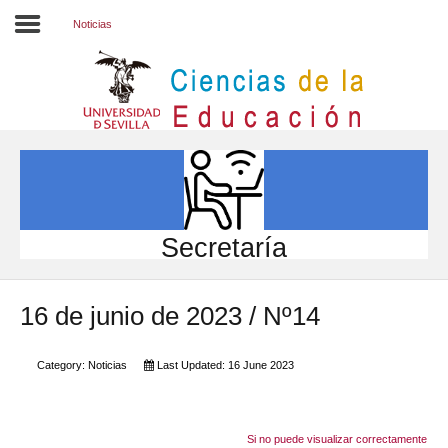
Noticias
Inicio
EL CENTRO
ESTUDIOS
INVESTIGACIÓN
Secretaría
PARTICIPA
16 de junio de 2023 / Nº14
INTERNACIONAL
Directorio FCCE
Category:
Noticias
Last Updated: 16 June 2023
Si no puede visualizar correctamente