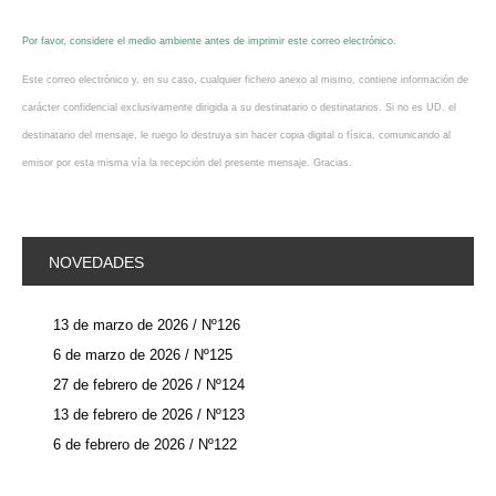
Por favor, considere el medio ambiente antes de imprimir este correo electrónico.
Este correo electrónico y, en su caso, cualquier fichero anexo al mismo, contiene información de
carácter confidencial exclusivamente dirigida a su destinatario o destinatarios. Si no es UD. el
destinatario del mensaje, le ruego lo destruya sin hacer copia digital o física, comunicando al
emisor por esta misma vía la recepción del presente mensaje. Gracias.
NOVEDADES
13 de marzo de 2026 / Nº126
6 de marzo de 2026 / Nº125
27 de febrero de 2026 / Nº124
13 de febrero de 2026 / Nº123
6 de febrero de 2026 / Nº122