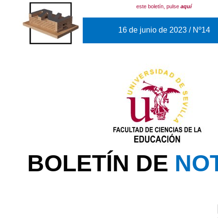
este boletín, pulse
aquí
16 de junio de 2023 / Nº14
BOLETÍN DE
NOT