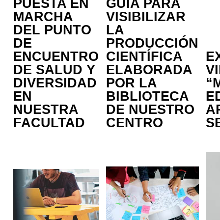
PUESTA EN
GUÍA PARA
MARCHA
VISIBILIZAR
DEL PUNTO
LA
DE
PRODUCCIÓN
ENCUENTRO
CIENTÍFICA
E
DE SALUD Y
ELABORADA
V
DIVERSIDAD
POR LA
“
EN
BIBLIOTECA
E
NUESTRA
DE NUESTRO
A
FACULTAD
CENTRO
S