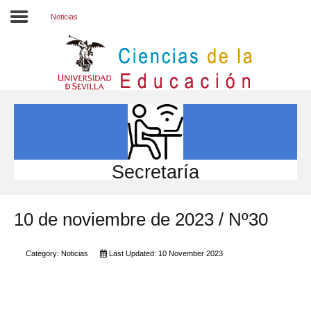
Noticias
Inicio
EL CENTRO
ESTUDIOS
INVESTIGACIÓN
Secretaría
PARTICIPA
10 de noviembre de 2023 / Nº30
INTERNACIONAL
Directorio FCCE
Category:
Noticias
Last Updated: 10 November 2023