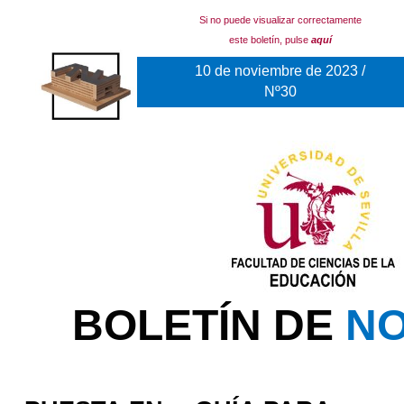
Si no puede visualizar correctamente
este boletín, pulse
aquí
10 de noviembre de 2023 /
Nº30
BOLETÍN DE
NO