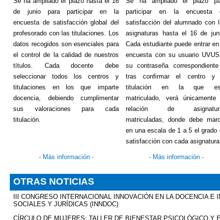
Se ha ampliado el plazo hasta el 16
Se ha ampliado el plazo pa
de junio para participar en la
participar en la encuesta 
encuesta de satisfacción global del
satisfacción del alumnado con 
profesorado con las titulaciones. Los
asignaturas hasta el 16 de jun
datos recogidos son esenciales para
Cada estudiante puede entrar en
el control de la calidad de nuestros
encuesta con su usuario UVUS
títulos. Cada docente debe
su contraseña correspondiente
seleccionar todos los centros y
tras confirmar el centro y 
titulaciones en los que imparte
titulación en la que es
docencia, debiendo cumplimentar
matriculado, verá únicamente 
sus valoraciones para cada
relación de asignatur
titulación.
matriculadas, donde debe marc
en una escala de 1 a 5 el grado
satisfacción con cada asignatura
-
Más información
-
-
Más información
-
OTRAS NOTICIAS
III CONGRESO INTERNACIONAL INNOVACIÓN EN LA DOCENCIA E 
SOCIALES Y JURÍDICAS (INNDOC)
CÍRCULO DE MUJERES: TALLER DE BIENESTAR PSICOLÓGICO Y