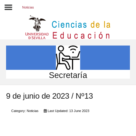
Noticias
Inicio
EL CENTRO
ESTUDIOS
INVESTIGACIÓN
Secretaría
PARTICIPA
9 de junio de 2023 / Nº13
INTERNACIONAL
Directorio FCCE
Category:
Noticias
Last Updated: 13 June 2023