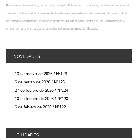
Este correo electrónico y, en su caso, cualquier fichero anexo al mismo, contiene información de
carácter confidencial exclusivamente dirigida a su destinatario o destinatarios. Si no es UD. el
destinatario del mensaje, le ruego lo destruya sin hacer copia digital o física, comunicando al
emisor por esta misma vía la recepción del presente mensaje. Gracias.
NOVEDADES
13 de marzo de 2026 / Nº126
6 de marzo de 2026 / Nº125
27 de febrero de 2026 / Nº124
13 de febrero de 2026 / Nº123
6 de febrero de 2026 / Nº122
UTILIDADES