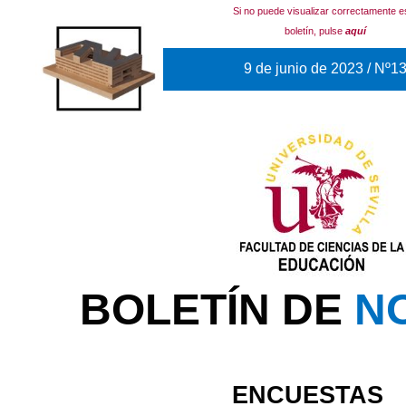
Si no puede visualizar correctamente e
boletín, pulse
aquí
9 de junio de 2023 / Nº1
BOLETÍN DE
N
ENCUESTAS