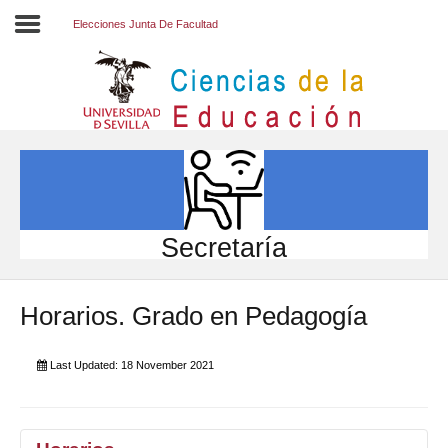
Elecciones Junta De Facultad
Inicio
EL CENTRO
ESTUDIOS
INVESTIGACIÓN
Secretaría
PARTICIPA
Horarios. Grado en Pedagogía
INTERNACIONAL
Directorio FCCE
Last Updated: 18 November 2021