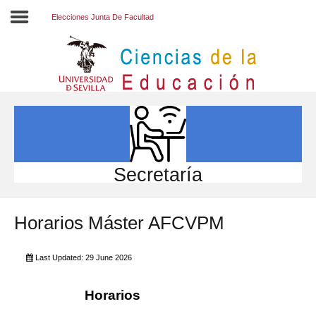
Elecciones Junta De Facultad
Inicio
EL CENTRO
ESTUDIOS
INVESTIGACIÓN
Secretaría
PARTICIPA
Horarios Máster AFCVPM
INTERNACIONAL
Directorio FCCE
Last Updated: 29 June 2026
Horarios