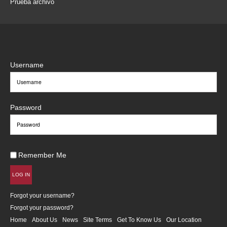
Prueba archivo
Username
Password
Remember Me
LOG IN
Forgot your username?
Forgot your password?
Home
About Us
News
Site Terms
Get To Know Us
Our Location