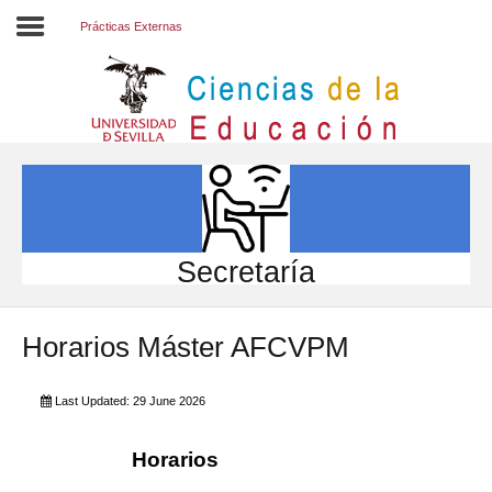
Prácticas Externas
Inicio
EL CENTRO
ESTUDIOS
INVESTIGACIÓN
Secretaría
PARTICIPA
Horarios Máster AFCVPM
INTERNACIONAL
Directorio FCCE
Last Updated: 29 June 2026
Horarios