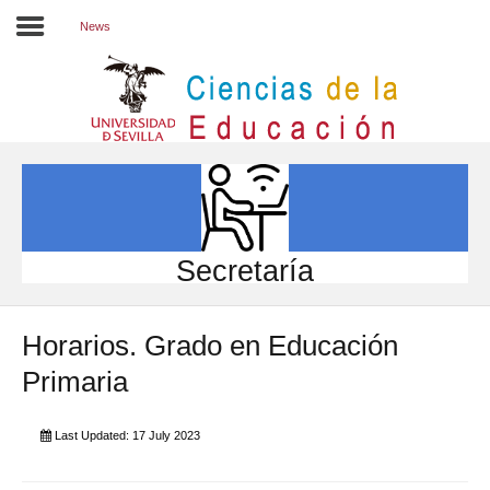
News
Inicio
EL CENTRO
ESTUDIOS
INVESTIGACIÓN
Secretaría
PARTICIPA
Horarios. Grado en Educación
INTERNACIONAL
Primaria
Directorio FCCE
Last Updated: 17 July 2023