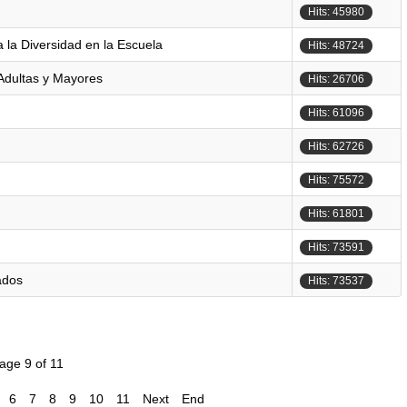
Hits: 45980
 la Diversidad en la Escuela
Hits: 48724
 Adultas y Mayores
Hits: 26706
Hits: 61096
Hits: 62726
Hits: 75572
Hits: 61801
Hits: 73591
ados
Hits: 73537
age 9 of 11
6
7
8
9
10
11
Next
End