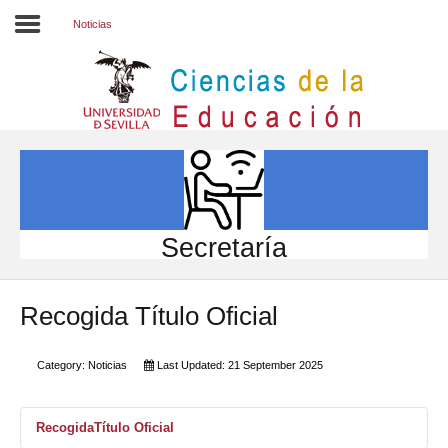
Noticias
Inicio
EL CENTRO
ESTUDIOS
INVESTIGACIÓN
Secretaría
PARTICIPA
Recogida Título Oficial
INTERNACIONAL
Directorio FCCE
Category:
Noticias
Last Updated: 21 September 2025
RecogidaTítulo Oficial