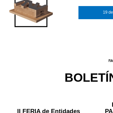
19 de
BOLETÍ
II FERIA de Entidades
PA