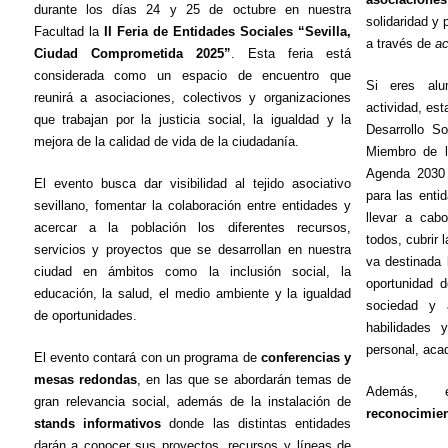
durante los días 24 y 25 de octubre en nuestra
solidaridad y 
Facultad la
II Feria de Entidades Sociales “Sevilla,
a través de
ac
Ciudad Comprometida 2025”
. Esta feria está
considerada como un espacio de encuentro que
Si eres alu
reunirá a asociaciones, colectivos y organizaciones
actividad, es
que trabajan por la justicia social, la igualdad y la
Desarrollo S
mejora de la calidad de vida de la ciudadanía.
Miembro de l
Agenda 2030 
El evento busca dar visibilidad al tejido asociativo
para las ent
sevillano, fomentar la colaboración entre entidades y
llevar a cab
acercar a la población los diferentes recursos,
todos, cubrir
servicios y proyectos que se desarrollan en nuestra
va destinada 
ciudad en ámbitos como la inclusión social, la
oportunidad 
educación, la salud, el medio ambiente y la igualdad
sociedad y 
de oportunidades.
habilidades 
personal, aca
El evento contará con un programa de
conferencias y
mesas redondas
, en las que se abordarán temas de
Además, e
gran relevancia social, además de la instalación de
reconocimien
stands informativos
donde las distintas entidades
darán a conocer sus proyectos, recursos y líneas de