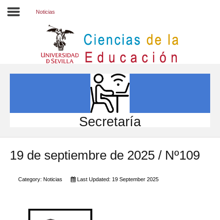
Noticias
Inicio
EL CENTRO
ESTUDIOS
INVESTIGACIÓN
Secretaría
PARTICIPA
19 de septiembre de 2025 / Nº109
INTERNACIONAL
Directorio FCCE
Category:
Noticias
Last Updated: 19 September 2025